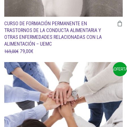
CURSO DE FORMACIÓN PERMANENTE EN
TRASTORNOS DE LA CONDUCTA ALIMENTARIA Y
OTRAS ENFERMEDADES RELACIONADAS CON LA
ALIMENTACIÓN – UEMC
EL
EL
79,00
€
169,00
€
PRECIO
PRECIO
ORIGINAL
ACTUAL
¡OFERTA
ERA:
ES:
169,00€.
79,00€.