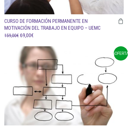
CURSO DE FORMACIÓN PERMANENTE EN
MOTIVACIÓN DEL TRABAJO EN EQUIPO – UEMC
EL
EL
69,00
€
159,00
€
PRECIO
PRECIO
ORIGINAL
ACTUAL
¡OFERTA
ERA:
ES:
159,00€.
69,00€.