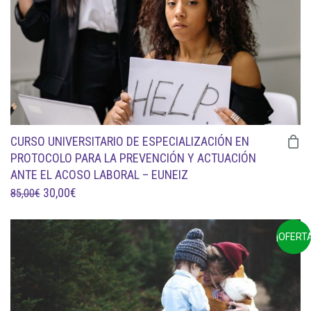
CURSO UNIVERSITARIO DE ESPECIALIZACIÓN EN
PROTOCOLO PARA LA PREVENCIÓN Y ACTUACIÓN
ANTE EL ACOSO LABORAL – EUNEIZ
EL
EL
30,00
€
85,00
€
PRECIO
PRECIO
ORIGINAL
ACTUAL
¡OFERTA
ERA:
ES:
85,00€.
30,00€.