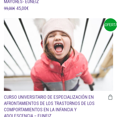
MAYORES- EUNEIZ
EL
EL
45,00
€
99,00
€
PRECIO
PRECIO
ORIGINAL
ACTUAL
¡OFERTA
ERA:
ES:
99,00€.
45,00€.
CURSO UNIVERSITARIO DE ESPECIALIZACIÓN EN
AFRONTAMIENTOS DE LOS TRASTORNOS DE LOS
COMPORTAMIENTOS EN LA INFANCIA Y
ADOLESCENCIA – EUNEIZ