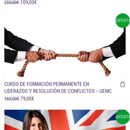
EL
EL
109,00
€
250,00
€
PRECIO
PRECIO
ORIGINAL
ACTUAL
¡OFERTA
ERA:
ES:
250,00€.
109,00€.
CURSO DE FORMACIÓN PERMANENTE EN
LIDERAZGO Y RESOLUCIÓN DE CONFLICTOS – UEMC
EL
EL
79,00
€
169,00
€
PRECIO
PRECIO
ORIGINAL
ACTUAL
¡OFERTA
ERA:
ES:
169,00€.
79,00€.