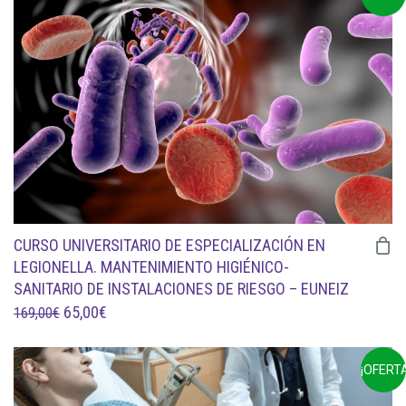
ERA:
ES:
85,00€.
30,00€.
CURSO UNIVERSITARIO DE ESPECIALIZACIÓN EN
LEGIONELLA. MANTENIMIENTO HIGIÉNICO-
SANITARIO DE INSTALACIONES DE RIESGO – EUNEIZ
EL
EL
65,00
€
169,00
€
PRECIO
PRECIO
ORIGINAL
ACTUAL
¡OFERTA
ERA:
ES: