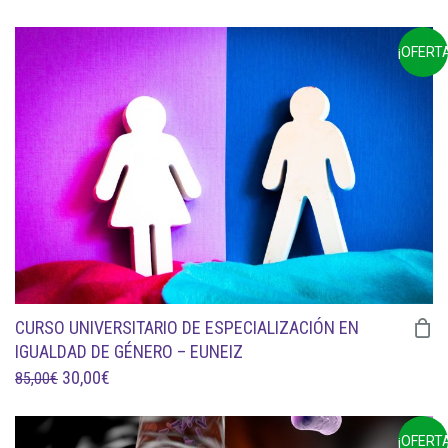
PRECIO
PRECIO
ORIGINAL
ACTUAL
¡OFERTA
ERA:
ES:
99,00€.
45,00€.
CURSO UNIVERSITARIO DE ESPECIALIZACIÓN EN
IGUALDAD DE GÉNERO – EUNEIZ
EL
EL
30,00
€
85,00
€
PRECIO
PRECIO
ORIGINAL
ACTUAL
¡OFERTA