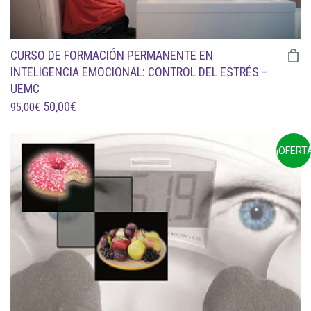
CURSO DE FORMACIÓN PERMANENTE EN
INTELIGENCIA EMOCIONAL: CONTROL DEL ESTRÉS –
UEMC
EL
EL
50,00
€
95,00
€
PRECIO
PRECIO
ORIGINAL
ACTUAL
¡OFERTA
ERA:
ES:
95,00€.
50,00€.