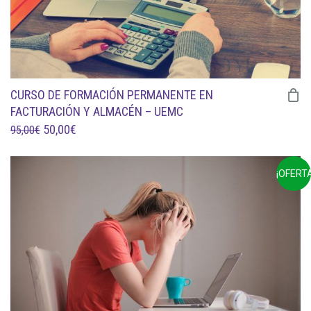
CURSO DE FORMACIÓN PERMANENTE EN
FACTURACIÓN Y ALMACÉN – UEMC
EL
EL
50,00
€
95,00
€
PRECIO
PRECIO
ORIGINAL
ACTUAL
¡OFERTA
ERA:
ES:
95,00€.
50,00€.