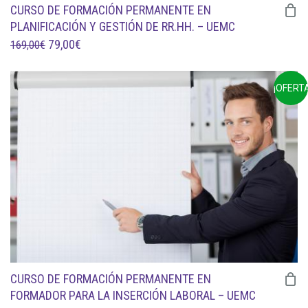
CURSO DE FORMACIÓN PERMANENTE EN
PLANIFICACIÓN Y GESTIÓN DE RR.HH. – UEMC
EL
EL
79,00
€
169,00
€
PRECIO
PRECIO
ORIGINAL
ACTUAL
¡OFERTA
ERA:
ES:
169,00€.
79,00€.
CURSO DE FORMACIÓN PERMANENTE EN
FORMADOR PARA LA INSERCIÓN LABORAL – UEMC