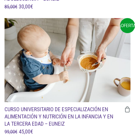
EL
EL
30,00
€
85,00
€
PRECIO
PRECIO
ORIGINAL
ACTUAL
¡OFERTA
ERA:
ES:
85,00€.
30,00€.
CURSO UNIVERSITARIO DE ESPECIALIZACIÓN EN
ALIMENTACIÓN Y NUTRICIÓN EN LA INFANCIA Y EN
LA TERCERA EDAD – EUNEIZ
EL
EL
45,00
€
99,00
€