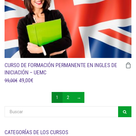
CURSO DE FORMACIÓN PERMANENTE EN INGLES DE
INICIACIÓN – UEMC
EL
EL
49,00
€
99,00
€
PRECIO
PRECIO
ORIGINAL
ACTUAL
1
2
→
ERA:
ES:
99,00€.
49,00€.
CATEGORÍAS DE LOS CURSOS