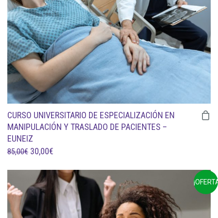
169,00€.
65,00€.
CURSO UNIVERSITARIO DE ESPECIALIZACIÓN EN
MANIPULACIÓN Y TRASLADO DE PACIENTES –
EUNEIZ
EL
EL
30,00
€
85,00
€
PRECIO
PRECIO
ORIGINAL
ACTUAL
¡OFERTA
ERA:
ES:
85,00€.
30,00€.