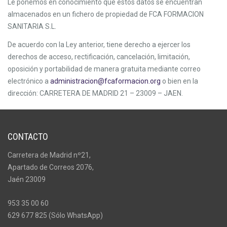
Le ponemos en conocimiento que estos datos se encuentran
almacenados en un fichero de propiedad de FCA FORMACION
SANITARIA S.L.
De acuerdo con la Ley anterior, tiene derecho a ejercer los
derechos de acceso, rectificación, cancelación, limitación,
oposición y portabilidad de manera gratuita mediante correo
electrónico a
administracion@fcaformacion.org
o bien en la
dirección: CARRETERA DE MADRID 21 – 23009 – JAEN.
CONTACTO
Carretera de Madrid nº21,
Apartado de Correos 2076,
Jaén 23009
953 35 00 60
629 677 825 (Sólo WhatsApp)