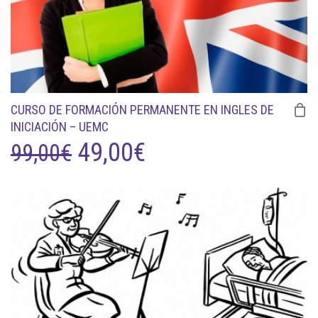
CURSO DE FORMACIÓN PERMANENTE EN INGLES DE
INICIACIÓN – UEMC
EL
EL
49,00
€
99,00
€
PRECIO
PRECIO
ORIGINAL
ACTUAL
ERA:
ES:
99,00€.
49,00€.