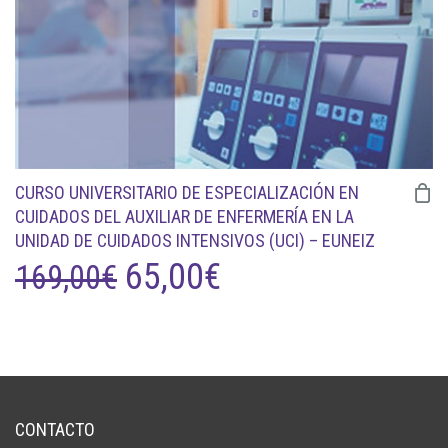
CURSO UNIVERSITARIO DE ESPECIALIZACIÓN EN
CUIDADOS DEL AUXILIAR DE ENFERMERÍA EN LA
UNIDAD DE CUIDADOS INTENSIVOS (UCI) – EUNEIZ
EL
EL
65,00
€
169,00
€
PRECIO
PRECIO
ORIGINAL
ACTUAL
ERA:
ES:
CONTACTO