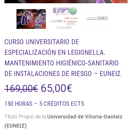
CURSO UNIVERSITARIO DE
ESPECIALIZACIÓN EN LEGIONELLA.
MANTENIMIENTO HIGIÉNICO-SANITARIO
DE INSTALACIONES DE RIESGO – EUNEIZ
El
El
65,00
€
169,00
€
precio
precio
150 HORAS – 5 CRÉDITOS ECTS
original
actual
Título Propio de la
Universidad de Vitoria-Gasteiz
(EUNEIZ)
era:
es: