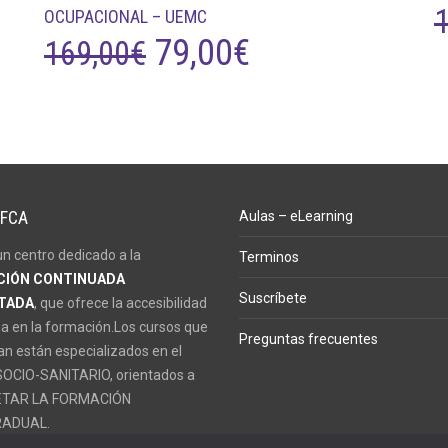
OCUPACIONAL – UEMC
EL
EL
79,00
€
169,00
€
PRECIO
PRECIO
ORIGINAL
ACTUAL
ERA:
ES:
 FCA
Aulas – eLearning
169,00€.
79,00€.
n centro dedicado a la
Terminos
IÓN CONTINUADA
Suscríbete
TADA
, que ofrece la accesibilidad
a en la formación.Los cursos que
Preguntas frecuentes
an están especializados en el
OCIO-SANITARIO, orientados a
TAR LA FORMACIÓN
ADUAL.