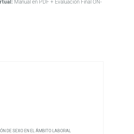
rtual:
Manual en PDF + Evaluación Final ON-
.
30,00€.
ÓN DE SEXO EN EL ÁMBITO LABORAL