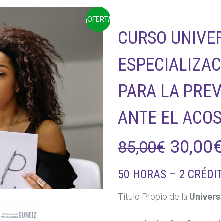
¡OFERTA!
CURSO UNIVER
ESPECIALIZA
PARA LA PRE
ANTE EL ACOS
El
30,00
85,00
€
precio
50 HORAS – 2 CRÉDI
origina
Título Propio de la
Univers
era: