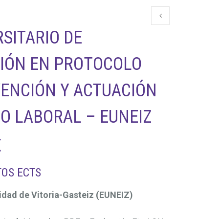
SITARIO DE
CIÓN EN PROTOCOLO
VENCIÓN Y ACTUACIÓN
O LABORAL – EUNEIZ
El
€
precio
TOS ECTS
l
actual
idad de Vitoria-Gasteiz (EUNEIZ)
es: