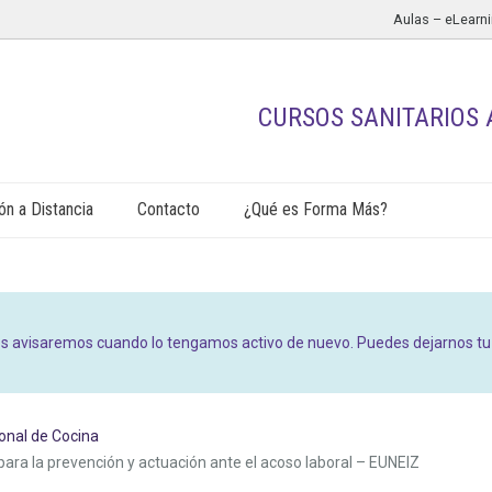
Aulas – eLearn
CURSOS SANITARIOS 
n a Distancia
Contacto
¿Qué es Forma Más?
s avisaremos cuando lo tengamos activo de nuevo. Puedes dejarnos tu e
onal de Cocina
para la prevención y actuación ante el acoso laboral – EUNEIZ