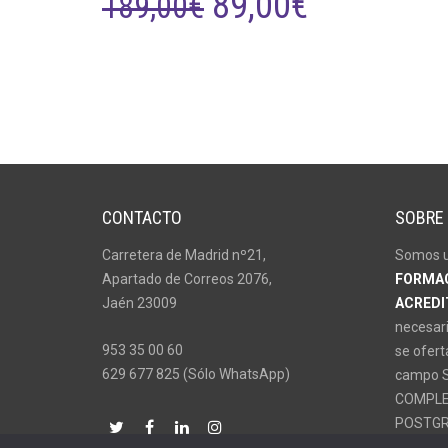
EL
EL
89,00
€
189,00
€
PRECIO
PRECIO
ORIGINAL
ACTUAL
ERA:
ES:
189,00€.
89,00€.
CONTACTO
SOBRE
Carretera de Madrid nº21,
Somos u
Apartado de Correos 2076,
FORMAC
Jaén 23009
ACREDI
necesari
953 35 00 60
se ofert
629 677 825 (Sólo WhatsApp)
campo S
COMPLE
POSTGR