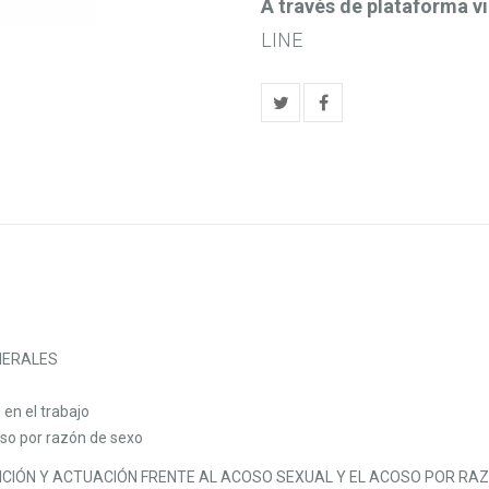
A través de plataforma vi
85,00€
LINE
NERALES
 en el trabajo
so por razón de sexo
NCIÓN Y ACTUACIÓN FRENTE AL ACOSO SEXUAL Y EL ACOSO POR RAZ