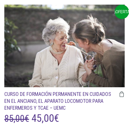
PRECIO
PRECIO
¡OFERTA
ORIGINAL
ACTUAL
ERA:
ES:
179,00€.
85,00€.
CURSO DE FORMACIÓN PERMANENTE EN CUIDADOS
EN EL ANCIANO, EL APARATO LOCOMOTOR PARA
ENFERMEROS Y TCAE – UEMC
EL
EL
45,00
€
85,00
€