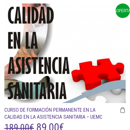
PRECIO
PRECIO
¡OFERTA
ORIGINAL
ACTUAL
ERA:
ES:
85,00€.
45,00€.
CURSO DE FORMACIÓN PERMANENTE EN LA
CALIDAD EN LA ASISTENCIA SANITARIA – UEMC
EL
EL
89,00
€
189,00
€