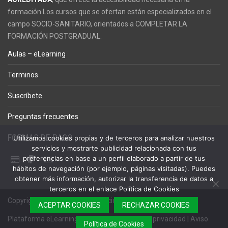
formación.Los cursos que se ofertan están especializados en el
campo SOCIO-SANITARIO, orientados a COMPLETAR LA
FORMACIÓN POSTGRADUAL.
Aulas – eLearning
Terminos
Suscríbete
Preguntas frecuentes
FORMAS DE PAGO
Utilizamos cookies propias y de terceros para analizar nuestros
servicios y mostrarte publicidad relacionada con tus
preferencias en base a un perfil elaborado a partir de tus
hábitos de navegación (por ejemplo, páginas visitadas). Puedes
obtener más información, autorizar la transferencia de datos a
terceros en el enlace Política de Cookies
Copyright © 2023 – FCA Formación
ACEPTAR COOKIES
RECHAZAR COOKIES
Plataforma eLearning
|
Términos
|
Política de privacidad
|
Aviso
Política de Cookies