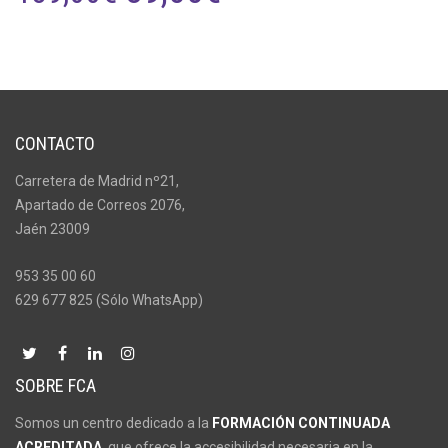
PRECIO
PRECIO
ORIGINAL
ACTUAL
ERA:
ES:
CONTACTO
189,00€.
89,00€.
Carretera de Madrid nº21,
Apartado de Correos 2076,
Jaén 23009
953 35 00 60
629 677 825 (Sólo WhatsApp)
SOBRE FCA
Somos un centro dedicado a la
FORMACIÓN CONTINUADA
ACREDITADA
, que ofrece la accesibilidad necesaria en la