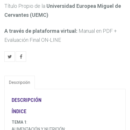
original
actual
Título Propio de la
Universidad Europea Miguel de
Cervantes (UEMC)
era:
es:
169,00€.
79,00€.
A través de plataforma virtual:
Manual en PDF +
Evaluación Final ON-LINE
Descripción
DESCRIPCIÓN
ÍNDICE
TEMA 1
:
ALIMENTACIÓN Y NUTRICIÓN: